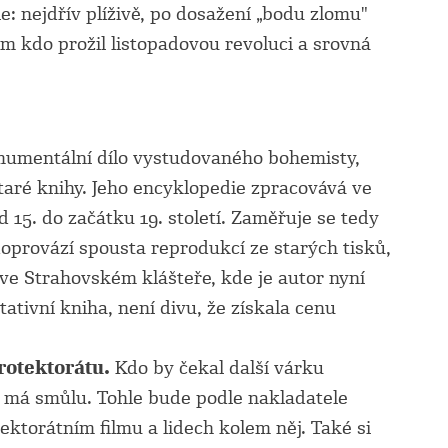
ie: nejdřív plíživě, po dosažení „bodu zlomu"
šem kdo prožil listopadovou revoluci a srovná
mentální dílo vystudovaného bohemisty,
taré knihy. Jeho encyklopedie zpracovává ve
d 15. do začátku 19. století. Zaměřuje se tedy
doprovází spousta reprodukcí ze starých tisků,
ve Strahovském klášteře, kde je autor nyní
ivní kniha, není divu, že získala cenu
rotektorátu.
Kdo by čekal další várku
 má smůlu. Tohle bude podle nakladatele
tektorátním filmu a lidech kolem něj. Také si