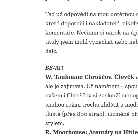
Teď už odpovědi na mou dotěrnou ot
které doporučili nakladatelé, nikoli
komentáře. Nečiním si nárok na úpl
tituly jsem mohl vynechat nebo neb
dalo.
BB/Art
W. Taubman: Chruščov. Člověk a
ale je zajímavá. Už námětem – spou
ovšem i Chruščov si zaslouží monogr
snahou režim trochu zlidštit a mod
tlusté (přes 800 stran), nicméně př
stylem.
R. Moorhouse: Atentáty na Hitle