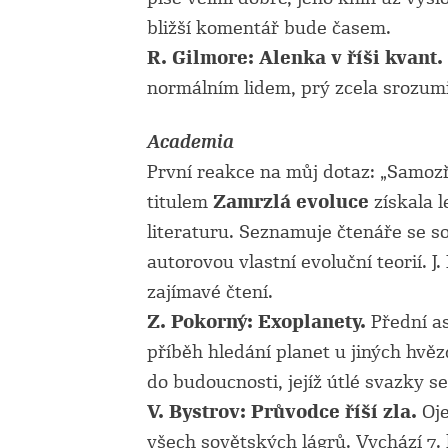
bližší komentář bude časem.
R. Gilmore: Alenka v říši kvant.
normálním lidem, prý zcela srozumit
Academia
První reakce na můj dotaz: „Samozř
titulem
Zamrzlá evoluce
získala l
literaturu. Seznamuje čtenáře se s
autorovou vlastní evoluční teorií. J
zajímavé čtení.
Z. Pokorný: Exoplanety.
Přední as
příběh hledání planet u jiných hvěz
do budoucnosti, jejíž útlé svazky
V. Bystrov: Průvodce říší zla.
Oje
všech sovětských lágrů. Vychází 7.