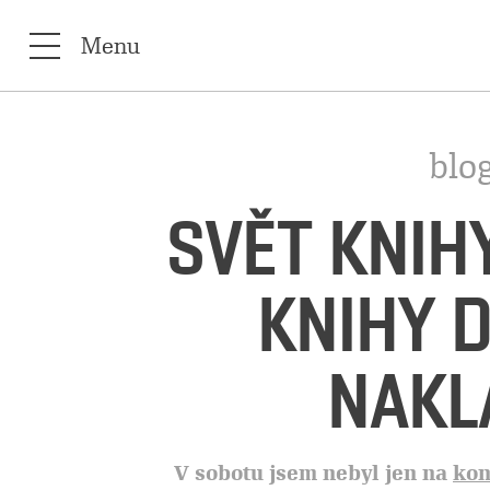
Menu
blog
SVĚT KNIH
KNIHY 
NAKL
V sobotu jsem nebyl jen na
kon