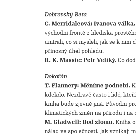
Dobrovský-Beta
C. Merridaleová: Ivanova válka
východní frontě z hlediska prostého 
umírali, co si mysleli, jak se k nim
přínosný úhel pohledu.
R. K. Massie: Petr Veliký.
Co doda
Dokořán
T. Flannery: Měníme podnebí.
Ke
kdekdo. Nezdravě často i lidé, kteř
kniha bude zjevně jiná. Původní pro
klimatických změn na přírodu i na ci
M. Gladwell: Bod zlomu.
Kniha o
nálad ve společnosti. Jak vznikají 