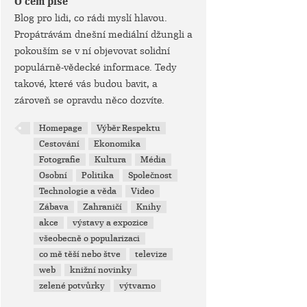
O čem píše
Blog pro lidi, co rádi myslí hlavou.
Propátrávám dnešní mediální džungli a
pokouším se v ní objevovat solidní
populárně-vědecké informace. Tedy
takové, které vás budou bavit, a
zároveň se opravdu něco dozvíte.
Homepage
Výběr Respektu
Cestování
Ekonomika
Fotografie
Kultura
Média
Osobní
Politika
Společnost
Technologie a věda
Video
Zábava
Zahraničí
Knihy
akce
výstavy a expozice
všeobecně o popularizaci
co mě těší nebo štve
televize
web
knižní novinky
zelené potvůrky
výtvarno