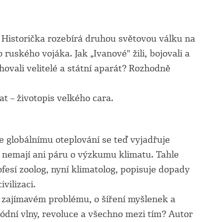
.
Historička rozebírá druhou světovou válku na
ruského vojáka. Jak „Ivanové" žili, bojovali a
 chovali velitelé a státní aparát? Rozhodně
t – životopis velkého cara.
 globálnímu oteplování se teď vyjadřuje
í nemají ani páru o výzkumu klimatu. Tahle
fesí zoolog, nyní klimatolog, popisuje dopady
vilizaci.
 zajímavém problému, o šíření myšlenek a
módní vlny, revoluce a všechno mezi tím? Autor