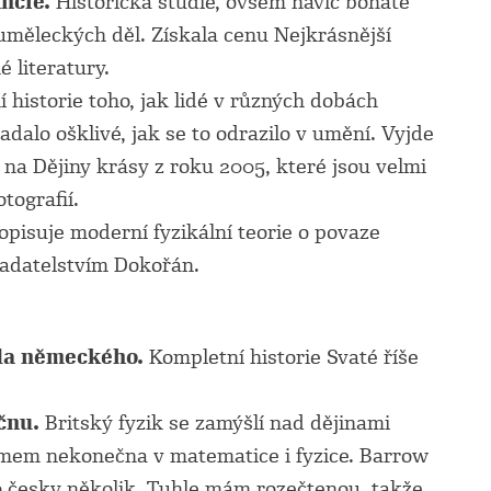
ancie.
Historická studie, ovšem navíc bohatě
měleckých děl. Získala cenu Nejkrásnější
 literatury.
í historie toho, jak lidé v různých dobách
padalo ošklivé, jak se to odrazilo v umění. Vyjde
a Dějiny krásy z roku 2005, které jsou velmi
tografií.
opisuje moderní fyzikální teorie o povaze
ladatelstvím Dokořán.
oda německého.
Kompletní historie Svaté říše
čnu.
Britský fyzik se zamýšlí nad dějinami
mem nekonečna v matematice i fyzice. Barrow
lo česky několik. Tuhle mám rozečtenou, takže