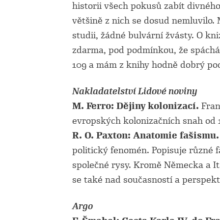
historii všech pokusů zabít divného
většině z nich se dosud nemluvilo. 
studii, žádné bulvární žvásty. O kni
zdarma, pod podmínkou, že spáchám
109 a mám z knihy hodně dobrý poc
Nakladatelství Lidové noviny
M. Ferro: Dějiny kolonizací.
Fran
evropských kolonizačních snah od 13
R. O. Paxton: Anatomie fašismu.
politický fenomén. Popisuje různé fá
společné rysy. Kromě Německa a Itá
se také nad současností a perspekt
Argo