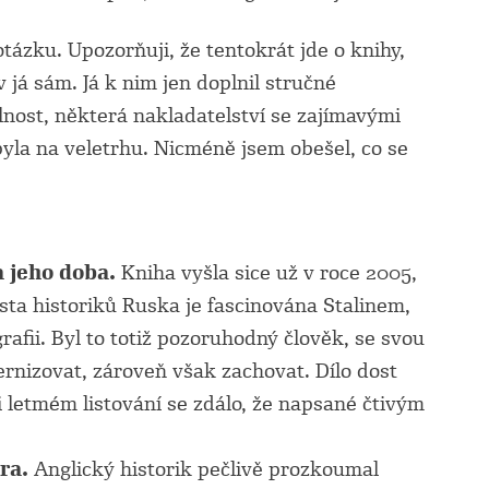
ázku. Upozorňuji, že tentokrát jde o knihy,
v já sám. Já k nim jen doplnil stručné
nost, některá nakladatelství se zajímavými
yla na veletrhu. Nicméně jsem obešel, co se
 jeho doba.
Kniha vyšla sice už v roce 2005,
sta historiků Ruska je fascinována Stalinem,
afii. Byl to totiž pozoruhodný člověk, se svou
ernizovat, zároveň však zachovat. Dílo dost
i letmém listování se zdálo, že napsané čtivým
ra.
Anglický historik pečlivě prozkoumal