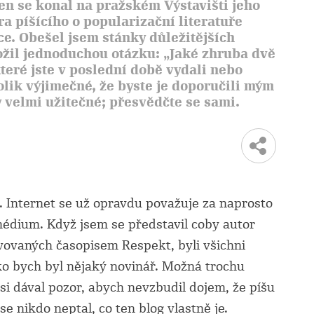
en se konal na pražském Výstavišti jeho
ra píšícího o popularizační literatuře
e. Obešel jsem stánky důležitějších
ožil jednoduchou otázku: „Jaké zhruba dvě
teré jste v poslední době vydali nebo
olik výjimečné, že byste je doporučili mým
 velmi užitečné; přesvědčte se sami.
. Internet se už opravdu považuje za naprosto
édium. Když jsem se představil coby autor
vovaných časopisem Respekt, byli všichni
ako bych byl nějaký novinář. Možná trochu
si dával pozor, abych nevzbudil dojem, že píšu
e nikdo neptal, co ten blog vlastně je.