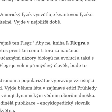
Americký fyzik vysvětluje kvantovou fyziku
elně. Vyjde v nejbližší době.
ejmě ten Flegr." Aby ne, kniha
J. Flegra
s
etos prestižní cenu Litera za naučnou
oučasnými názory biologů na evoluci a také s
. Flegr je velmi přemýšlivý člověk, bude to
tronom a popularizátor vypravuje vzrušující
d. Vyjde během léta v zajímavé edici Průhledy
 se věnují dynamickým vědním oborům dneška.
dinělá publikace – encyklopedický slovník
 května.