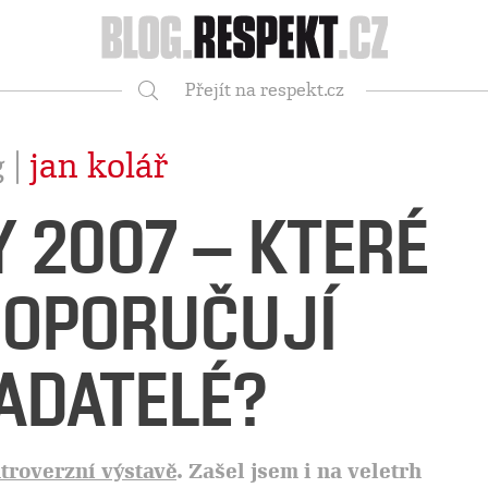
Respekt
Přejít na respekt.cz
Vyhledávání
 |
jan kolář
Y 2007 – KTERÉ
DOPORUČUJÍ
ADATELÉ?
troverzní výstavě
. Zašel jsem i na veletrh