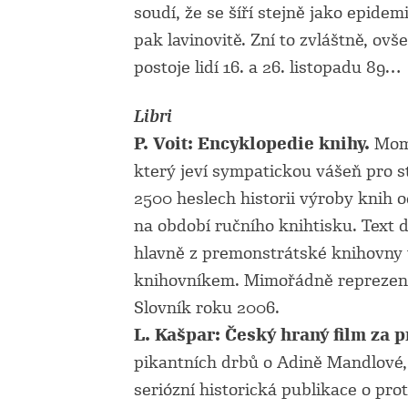
soudí, že se šíří stejně jako epidem
pak lavinovitě. Zní to zvláštně, ov
postoje lidí 16. a 26. listopadu 89…
Libri
P. Voit: Encyklopedie knihy.
Momu
který jeví sympatickou vášeň pro s
2500 heslech historii výroby knih o
na období ručního knihtisku. Text 
hlavně z premonstrátské knihovny 
knihovníkem. Mimořádně reprezentat
Slovník roku 2006.
L. Kašpar: Český hraný film za p
pikantních drbů o Adině Mandlové,
seriózní historická publikace o pro