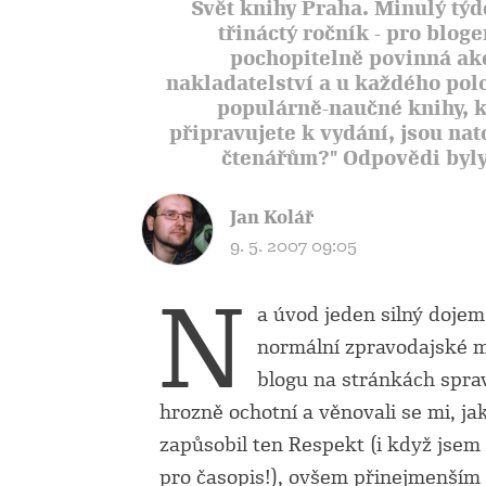
Svět knihy Praha. Minulý týd
třináctý ročník - pro bloge
pochopitelně povinná akc
nakladatelství a u každého pol
populárně-naučné knihy, k
připravujete k vydání, jsou nat
čtenářům?" Odpovědi byly
Jan Kolář
9. 5. 2007 09:05
N
a úvod jeden silný dojem
normální zpravodajské m
blogu na stránkách spra
hrozně ochotní a věnovali se mi, j
zapůsobil ten Respekt (i když jsem 
pro časopis!), ovšem přinejmenším s