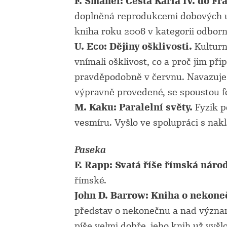
F. Šmahel: Cesta Karla IV. do Fr
doplněná reprodukcemi dobových u
kniha roku 2006 v kategorii odborné
U. Eco: Dějiny ošklivosti.
Kulturn
vnímali ošklivost, co a proč jim při
pravděpodobně v červnu. Navazuje n
výpravně provedené, se spoustou fo
M. Kaku: Paralelní světy.
Fyzik p
vesmíru. Vyšlo ve spolupráci s nak
Paseka
F. Rapp: Svatá říše římská nár
římské.
John D. Barrow: Kniha o nekone
představ o nekonečnu a nad význa
píše velmi dobře, jeho knih už vyš