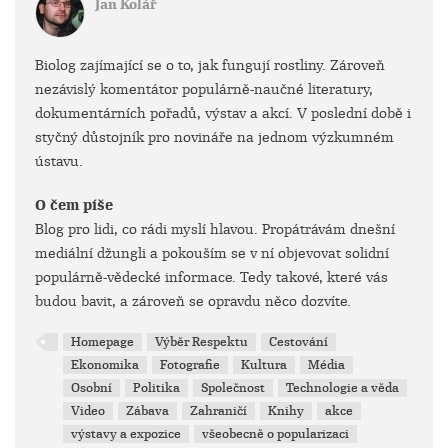
Jan Kolář
Biolog zajímající se o to, jak fungují rostliny. Zároveň
nezávislý komentátor populárně-naučné literatury,
dokumentárních pořadů, výstav a akcí. V poslední době i
styčný důstojník pro novináře na jednom výzkumném
ústavu.
O čem píše
Blog pro lidi, co rádi myslí hlavou. Propátrávám dnešní
mediální džungli a pokouším se v ní objevovat solidní
populárně-vědecké informace. Tedy takové, které vás
budou bavit, a zároveň se opravdu něco dozvíte.
Homepage
Výběr Respektu
Cestování
Ekonomika
Fotografie
Kultura
Média
Osobní
Politika
Společnost
Technologie a věda
Video
Zábava
Zahraničí
Knihy
akce
výstavy a expozice
všeobecně o popularizaci