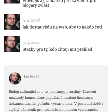
Pravopis a gramatika pro každého, pro
blogery zvlášť
9. 4. 2008
Jak dostat vědu na web, aby to někdo četl
3. 5. 2007
Stezky pro ty, kdo chtějí mít přehled
Jan Kolář
Biolog zajímající se o to, jak fungují rostliny. Zároveň
nezávislý komentátor populárně-naučné literatury,
dokumentárních pořadů, výstav a akcí. V poslední době i
styčný důstojník pro novináře na jednom výzkumném