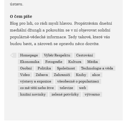
ústavu.
O čem píše
Blog pro lidi, co rádi myslí hlavou. Propátrávám dnešní
mediální džungli a pokouším se v ní objevovat solidní
populárně-vědecké informace. Tedy takové, které vás
budou bavit, a zároveň se opravdu něco dozvíte.
Homepage
Výběr Respektu
Cestování
Ekonomika
Fotografie
Kultura
Média
Osobní
Politika
Společnost
Technologie a věda
Video
Zábava
Zahraničí
Knihy
akce
výstavy a expozice
všeobecně o popularizaci
co mě těší nebo štve
televize
web
knižní novinky
zelené potvůrky
výtvarno