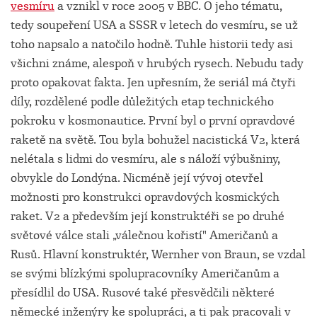
vesmíru
a vznikl v roce 2005 v BBC. O jeho tématu,
tedy soupeření USA a SSSR v letech do vesmíru, se už
toho napsalo a natočilo hodně. Tuhle historii tedy asi
všichni známe, alespoň v hrubých rysech. Nebudu tady
proto opakovat fakta. Jen upřesním, že seriál má čtyři
díly, rozdělené podle důležitých etap technického
pokroku v kosmonautice. První byl o první opravdové
raketě na světě. Tou byla bohužel nacistická V2, která
nelétala s lidmi do vesmíru, ale s náloží výbušniny,
obvykle do Londýna. Nicméně její vývoj otevřel
možnosti pro konstrukci opravdových kosmických
raket. V2 a především její konstruktéři se po druhé
světové válce stali „válečnou kořistí" Američanů a
Rusů. Hlavní konstruktér, Wernher von Braun, se vzdal
se svými blízkými spolupracovníky Američanům a
přesídlil do USA. Rusové také přesvědčili některé
německé inženýry ke spolupráci, a ti pak pracovali v