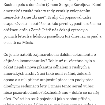
Rusku spolu s domácím týmem Sergeje Koroljova. Rané
americké i ruské rakety tedy vznikly vylepšením
německé „tajné zbraně". Druhý díl popisoval další
etapu závodu – soutěž o to, kdo první vypustí družici na
oběžnou dráhu Země. Ještě nás čekají epizody o
prvních letech s lidskou posádkou (už dnes, 14. srpna) a
o cestě na Měsíc.
Co je ale natolik zajímavého na dalším dokumentu o
dějinách kosmonautiky? Tohle už tu všechno bylo a
čekat nějaká nová pikantní odhalení z ruských a
amerických archivů asi také není reálné; železná
opona a s ní i přísné utajování přece jen padly před
dlouhými sedmnácti lety. Přináší tento seriál vůbec
něco pozoruhodného? Rozhodně ano – dobře se na něj
dívá. Tvůrci ho totiž pojednali jako osobní příběh,