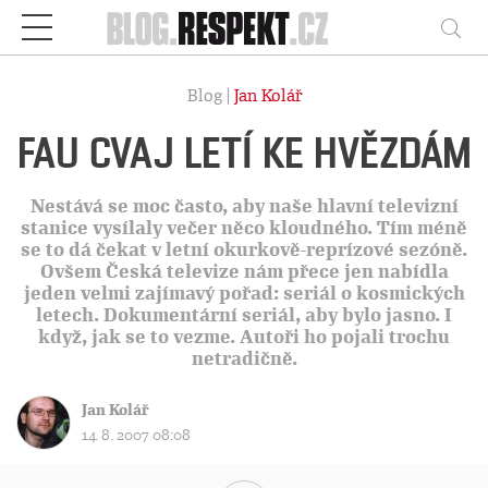
Respekt
Vy
Blog |
Jan Kolář
FAU CVAJ LETÍ KE HVĚZDÁM
Nestává se moc často, aby naše hlavní televizní
stanice vysílaly večer něco kloudného. Tím méně
se to dá čekat v letní okurkově-reprízové sezóně.
Ovšem Česká televize nám přece jen nabídla
jeden velmi zajímavý pořad: seriál o kosmických
letech. Dokumentární seriál, aby bylo jasno. I
když, jak se to vezme. Autoři ho pojali trochu
netradičně.
Jan Kolář
14. 8. 2007 08:08