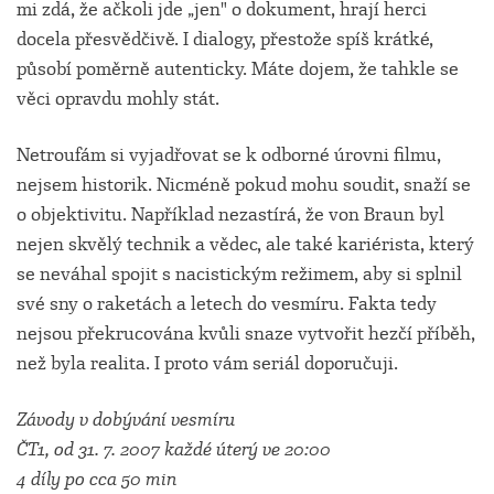
mi zdá, že ačkoli jde „jen" o dokument, hrají herci
docela přesvědčivě. I dialogy, přestože spíš krátké,
působí poměrně autenticky. Máte dojem, že tahkle se
věci opravdu mohly stát.
Netroufám si vyjadřovat se k odborné úrovni filmu,
nejsem historik. Nicméně pokud mohu soudit, snaží se
o objektivitu. Například nezastírá, že von Braun byl
nejen skvělý technik a vědec, ale také kariérista, který
se neváhal spojit s nacistickým režimem, aby si splnil
své sny o raketách a letech do vesmíru. Fakta tedy
nejsou překrucována kvůli snaze vytvořit hezčí příběh,
než byla realita. I proto vám seriál doporučuji.
Závody v dobývání vesmíru
ČT1, od 31. 7. 2007 každé úterý ve 20:00
4 díly po cca 50 min