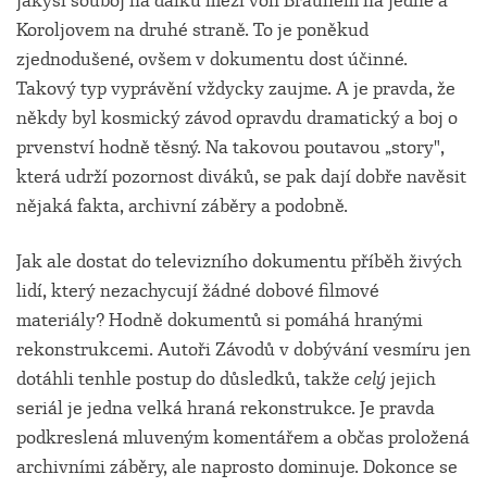
jakýsi souboj na dálku mezi von Braunem na jedné a
Koroljovem na druhé straně. To je poněkud
zjednodušené, ovšem v dokumentu dost účinné.
Takový typ vyprávění vždycky zaujme. A je pravda, že
někdy byl kosmický závod opravdu dramatický a boj o
prvenství hodně těsný. Na takovou poutavou „story",
která udrží pozornost diváků, se pak dají dobře navěsit
nějaká fakta, archivní záběry a podobně.
Jak ale dostat do televizního dokumentu příběh živých
lidí, který nezachycují žádné dobové filmové
materiály? Hodně dokumentů si pomáhá hranými
rekonstrukcemi. Autoři Závodů v dobývání vesmíru jen
dotáhli tenhle postup do důsledků, takže
celý
jejich
seriál je jedna velká hraná rekonstrukce. Je pravda
podkreslená mluveným komentářem a občas proložená
archivními záběry, ale naprosto dominuje. Dokonce se