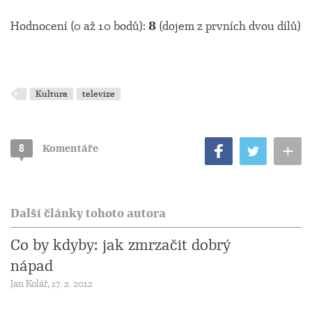
Hodnocení (0 až 10 bodů):
8
(dojem z prvních dvou dílů)
Kultura
televize
+
8
Komentáře
Další články tohoto autora
Co by kdyby: jak zmrzačit dobrý
nápad
Jan Kolář, 17. 2. 2012