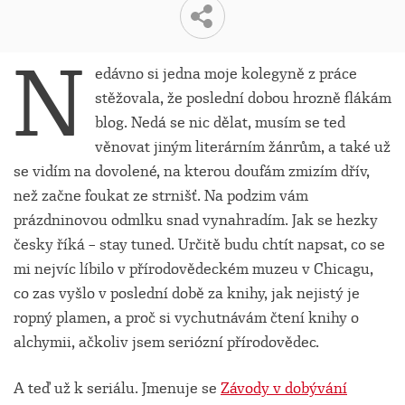
N
edávno si jedna moje kolegyně z práce
stěžovala, že poslední dobou hrozně flákám
blog. Nedá se nic dělat, musím se ted
věnovat jiným literárním žánrům, a také už
se vidím na dovolené, na kterou doufám zmizím dřív,
než začne foukat ze strnišť. Na podzim vám
prázdninovou odmlku snad vynahradím. Jak se hezky
česky říká – stay tuned. Určitě budu chtít napsat, co se
mi nejvíc líbilo v přírodovědeckém muzeu v Chicagu,
co zas vyšlo v poslední době za knihy, jak nejistý je
ropný plamen, a proč si vychutnávám čtení knihy o
alchymii, ačkoliv jsem seriózní přírodovědec.
A teď už k seriálu. Jmenuje se
Závody v dobývání