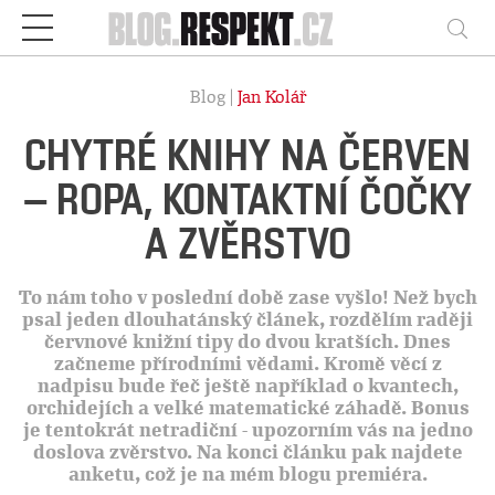
Respekt
Vy
Blog |
Jan Kolář
CHYTRÉ KNIHY NA ČERVEN
– ROPA, KONTAKTNÍ ČOČKY
A ZVĚRSTVO
To nám toho v poslední době zase vyšlo! Než bych
psal jeden dlouhatánský článek, rozdělím raději
červnové knižní tipy do dvou kratších. Dnes
začneme přírodními vědami. Kromě věcí z
nadpisu bude řeč ještě například o kvantech,
orchidejích a velké matematické záhadě. Bonus
je tentokrát netradiční - upozorním vás na jedno
doslova zvěrstvo. Na konci článku pak najdete
anketu, což je na mém blogu premiéra.