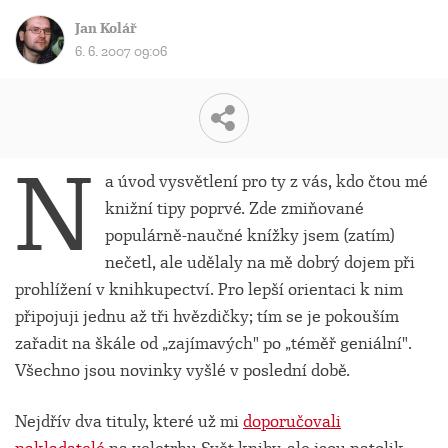
Jan Kolář
6. 6. 2007 09:06
N
a úvod vysvětlení pro ty z vás, kdo čtou mé
knižní tipy poprvé. Zde zmiňované
populárně-naučné knížky jsem (zatím)
nečetl, ale udělaly na mě dobrý dojem při
prohlížení v knihkupectví. Pro lepší orientaci k nim
připojuji jednu až tři hvězdičky; tím se je pokouším
zařadit na škále od „zajímavých" po „téměř geniální".
Všechno jsou novinky vyšlé v poslední době.
Nejdřív dva tituly, které už mi
doporučovali