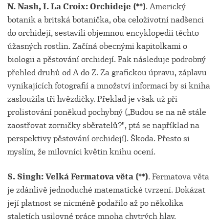
N. Nash, I. La Croix: Orchideje (**)
. Americký
botanik a britská botanička, oba celoživotní nadšenci
do orchidejí, sestavili objemnou encyklopedii těchto
úžasných rostlin. Začíná obecnými kapitolkami o
biologii a pěstování orchidejí. Pak následuje podrobný
přehled druhů od A do Z. Za grafickou úpravu, záplavu
vynikajících fotografií a množství informací by si kniha
zasloužila tři hvězdičky. Překlad je však už při
prolistování poněkud pochybný („Budou se na ně stále
zaostřovat zorničky sběratelů?", ptá se například na
perspektivy pěstování orchidejí). Škoda. Přesto si
myslím, že milovníci květin knihu ocení.
S. Singh: Velká Fermatova věta (**)
. Fermatova věta
je zdánlivě jednoduché matematické tvrzení. Dokázat
její platnost se nicméně podařilo až po několika
staletích usilovné práce mnoha chytrých hlav.