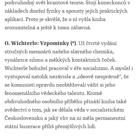
podivuhodný svět kvantové teorie. Stojí koneckonců v
základech dnešní fyziky a spousty jejích praktických
aplikací. Proto je skvělé, že o ní vyšla kniha
srozumitelná a ještě k tomu zábavná.
O. Wichterle: Vzpomínky (*)
. Už čtvrté vydání
stručných memoárů našeho slavného chemika,
vynálezce silonu a měkkých kontaktních čoček.
Wichterle bohužel pracoval v éře socializmu. A myslel i
vystupoval natolik nezávisle a „ideově nesprávně", že
se komunisti opravdu neobtěžovali vážit si jeho
fenomenálního vědeckého talentu. Kromě
obdivuhodného osobního příběhu přináší kniha také
svědectví o tom, jak se dělala věda v socialistickém
Československu a jaký vliv na ni měla permanentní
státní buzerace příliš přemýšlivých lidí.