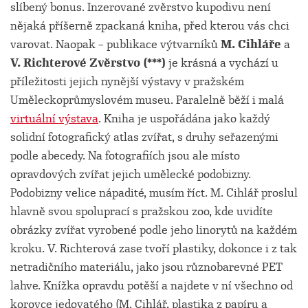
slíbený bonus. Inzerované zvěrstvo kupodivu není
nějaká příšerně zpackaná kniha, před kterou vás chci
varovat. Naopak – publikace výtvarníků
M. Cihláře
a
V. Richterové
Zvěrstvo (***)
je krásná a vychází u
příležitosti jejich nynější výstavy v pražském
Uměleckoprůmyslovém museu. Paralelně běží i malá
virtuální výstava
. Kniha je uspořádána jako každý
solidní fotografický atlas zvířat, s druhy seřazenými
podle abecedy. Na fotografiích jsou ale místo
opravdových zvířat jejich umělecké podobizny.
Podobizny velice nápadité, musím říct. M. Cihlář proslul
hlavně svou spoluprací s pražskou zoo, kde uvidíte
obrázky zvířat vyrobené podle jeho linorytů na každém
kroku. V. Richterová zase tvoří plastiky, dokonce i z tak
netradičního materiálu, jako jsou různobarevné PET
lahve. Knížka opravdu potěší a najdete v ní všechno od
korovce jedovatého (M. Cihlář, plastika z papíru a