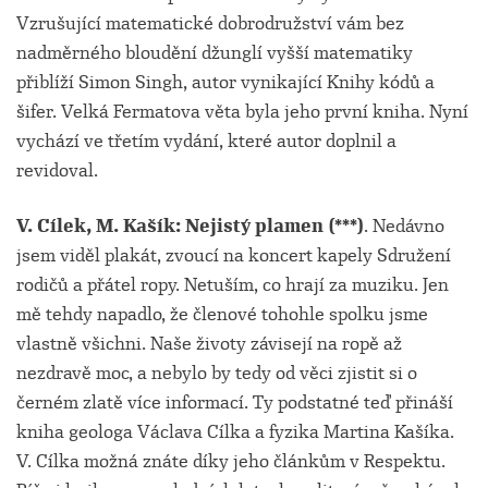
Vzrušující matematické dobrodružství vám bez
nadměrného bloudění džunglí vyšší matematiky
přiblíží Simon Singh, autor vynikající Knihy kódů a
šifer. Velká Fermatova věta byla jeho první kniha. Nyní
vychází ve třetím vydání, které autor doplnil a
revidoval.
V. Cílek, M. Kašík: Nejistý plamen (***)
. Nedávno
jsem viděl plakát, zvoucí na koncert kapely Sdružení
rodičů a přátel ropy. Netuším, co hrají za muziku. Jen
mě tehdy napadlo, že členové tohohle spolku jsme
vlastně všichni. Naše životy závisejí na ropě až
nezdravě moc, a nebylo by tedy od věci zjistit si o
černém zlatě více informací. Ty podstatné teď přináší
kniha geologa Václava Cílka a fyzika Martina Kašíka.
V. Cílka možná znáte díky jeho článkům v Respektu.