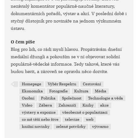
nezávislý komentátor populárně-naučné literatury,
dokumentárních pořadů, výstav a akcí. V poslední době i
styčný důstojník pro novináře na jednom výzkumném
ústavu.
O čem píše
Blog pro lidi, co rádi myslí hlavou. Propátrávám dnešní
mediální džungli a pokouším se v ní objevovat solidní
populárně-vědecké informace. Tedy takové, které vás
budou bavit, a zároveň se opravdu něco dozvíte.
Homepage
Výběr Respektu
Cestování
Ekonomika
Fotografie
Kultura
Média
Osobní
Politika
Společnost
Technologie a věda
Video
Zábava
Zahraničí
Knihy
akce
výstavy a expozice
všeobecně o popularizaci
co mě těší nebo štve
televize
web
knižní novinky
zelené potvůrky
výtvarno