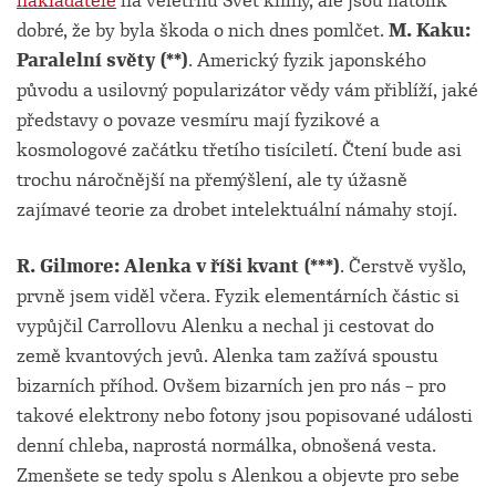
nakladatelé
na veletrhu Svět knihy, ale jsou natolik
dobré, že by byla škoda o nich dnes pomlčet.
M. Kaku:
Paralelní světy (**)
. Americký fyzik japonského
původu a usilovný popularizátor vědy vám přiblíží, jaké
představy o povaze vesmíru mají fyzikové a
kosmologové začátku třetího tisíciletí. Čtení bude asi
trochu náročnější na přemýšlení, ale ty úžasně
zajímavé teorie za drobet intelektuální námahy stojí.
R. Gilmore: Alenka v říši kvant (***)
. Čerstvě vyšlo,
prvně jsem viděl včera. Fyzik elementárních částic si
vypůjčil Carrollovu Alenku a nechal ji cestovat do
země kvantových jevů. Alenka tam zažívá spoustu
bizarních příhod. Ovšem bizarních jen pro nás – pro
takové elektrony nebo fotony jsou popisované události
denní chleba, naprostá normálka, obnošená vesta.
Zmenšete se tedy spolu s Alenkou a objevte pro sebe