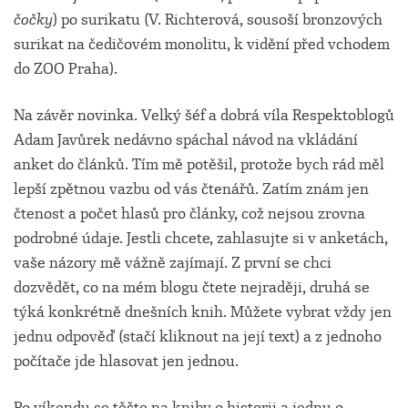
čočky
) po surikatu (V. Richterová, sousoší bronzových
surikat na čedičovém monolitu, k vidění před vchodem
do ZOO Praha).
Na závěr novinka. Velký šéf a dobrá víla Respektoblogů
Adam Javůrek nedávno spáchal návod na vkládání
anket do článků. Tím mě potěšil, protože bych rád měl
lepší zpětnou vazbu od vás čtenářů. Zatím znám jen
čtenost a počet hlasů pro články, což nejsou zrovna
podrobné údaje. Jestli chcete, zahlasujte si v anketách,
vaše názory mě vážně zajímají. Z první se chci
dozvědět, co na mém blogu čtete nejraději, druhá se
týká konkrétně dnešních knih. Můžete vybrat vždy jen
jednu odpověď (stačí kliknout na její text) a z jednoho
počítače jde hlasovat jen jednou.
Po víkendu se těšte na knihy o historii a jednu o