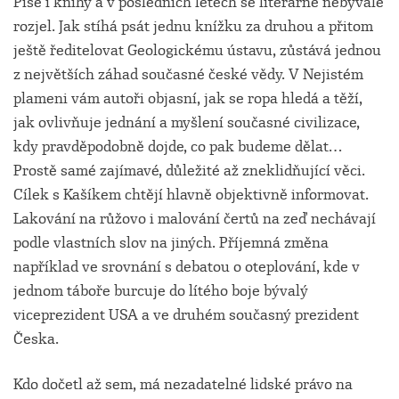
Píše i knihy a v posledních letech se literárně nebývale
rozjel. Jak stíhá psát jednu knížku za druhou a přitom
ještě ředitelovat Geologickému ústavu, zůstává jednou
z největších záhad současné české vědy. V Nejistém
plameni vám autoři objasní, jak se ropa hledá a těží,
jak ovlivňuje jednání a myšlení současné civilizace,
kdy pravděpodobně dojde, co pak budeme dělat…
Prostě samé zajímavé, důležité až zneklidňující věci.
Cílek s Kašíkem chtějí hlavně objektivně informovat.
Lakování na růžovo i malování čertů na zeď nechávají
podle vlastních slov na jiných. Příjemná změna
například ve srovnání s debatou o oteplování, kde v
jednom táboře burcuje do lítého boje bývalý
viceprezident USA a ve druhém současný prezident
Česka.
Kdo dočetl až sem, má nezadatelné lidské právo na