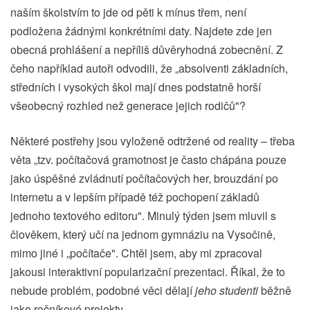
naším školstvím to jde od pěti k mínus třem, není
podložena žádnými konkrétními daty. Najdete zde jen
obecná prohlášení a nepříliš důvěryhodná zobecnění. Z
čeho například autoři odvodili, že „absolventi základních,
středních i vysokých škol mají dnes podstatně horší
všeobecný rozhled než generace jejich rodičů"?
Některé postřehy jsou vyloženě odtržené od reality – třeba
věta „tzv. počítačová gramotnost je často chápána pouze
jako úspěšné zvládnutí počítačových her, brouzdání po
internetu a v lepším případě též pochopení základů
jednoho textového editoru". Minulý týden jsem mluvil s
člověkem, který učí na jednom gymnáziu na Vysočině,
mimo jiné i „počítače". Chtěl jsem, aby mi zpracoval
jakousi interaktivní popularizační prezentaci. Říkal, že to
nebude problém, podobné věci dělají
jeho studenti
běžně
jako ročníkové projekty.