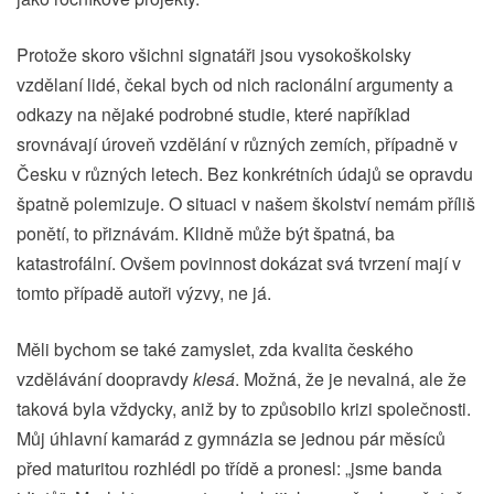
Protože skoro všichni signatáři jsou vysokoškolsky
vzdělaní lidé, čekal bych od nich racionální argumenty a
odkazy na nějaké podrobné studie, které například
srovnávají úroveň vzdělání v různých zemích, případně v
Česku v různých letech. Bez konkrétních údajů se opravdu
špatně polemizuje. O situaci v našem školství nemám příliš
ponětí, to přiznávám. Klidně může být špatná, ba
katastrofální. Ovšem povinnost dokázat svá tvrzení mají v
tomto případě autoři výzvy, ne já.
Měli bychom se také zamyslet, zda kvalita českého
vzdělávání doopravdy
klesá
. Možná, že je nevalná, ale že
taková byla vždycky, aniž by to způsobilo krizi společnosti.
Můj úhlavní kamarád z gymnázia se jednou pár měsíců
před maturitou rozhlédl po třídě a pronesl: „jsme banda