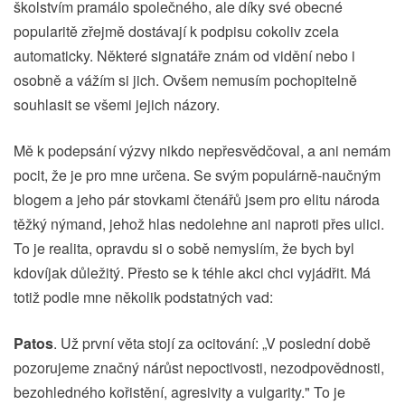
školstvím pramálo společného, ale díky své obecné
popularitě zřejmě dostávají k podpisu cokoliv zcela
automaticky. Některé signatáře znám od vidění nebo i
osobně a vážím si jich. Ovšem nemusím pochopitelně
souhlasit se všemi jejich názory.
Mě k podepsání výzvy nikdo nepřesvědčoval, a ani nemám
pocit, že je pro mne určena. Se svým populárně-naučným
blogem a jeho pár stovkami čtenářů jsem pro elitu národa
těžký nýmand, jehož hlas nedolehne ani naproti přes ulici.
To je realita, opravdu si o sobě nemyslím, že bych byl
kdovíjak důležitý. Přesto se k téhle akci chci vyjádřit. Má
totiž podle mne několik podstatných vad:
Patos
. Už první věta stojí za ocitování: „V poslední době
pozorujeme značný nárůst nepoctivosti, nezodpovědnosti,
bezohledného kořistění, agresivity a vulgarity." To je