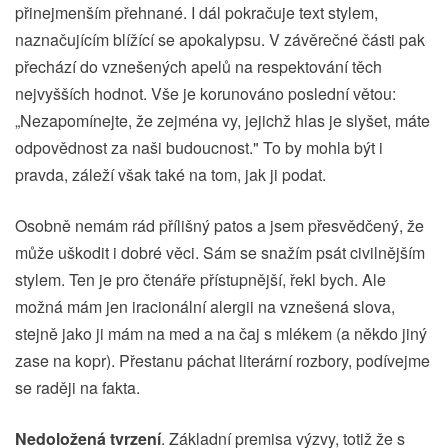
přinejmenším přehnané. I dál pokračuje text stylem,
naznačujícím blížící se apokalypsu. V závěrečné části pak
přechází do vznešených apelů na respektování těch
nejvyšších hodnot. Vše je korunováno poslední větou:
„Nezapomínejte, že zejména vy, jejichž hlas je slyšet, máte
odpovědnost za naši budoucnost." To by mohla být i
pravda, záleží však také na tom, jak ji podat.
Osobně nemám rád přílišný patos a jsem přesvědčený, že
může uškodit i dobré věci. Sám se snažím psát civilnějším
stylem. Ten je pro čtenáře přístupnější, řekl bych. Ale
možná mám jen iracionální alergii na vznešená slova,
stejně jako ji mám na med a na čaj s mlékem (a někdo jiný
zase na kopr). Přestanu páchat literární rozbory, podívejme
se raději na fakta.
Nedoložená tvrzení
. Základní premisa výzvy, totiž že s