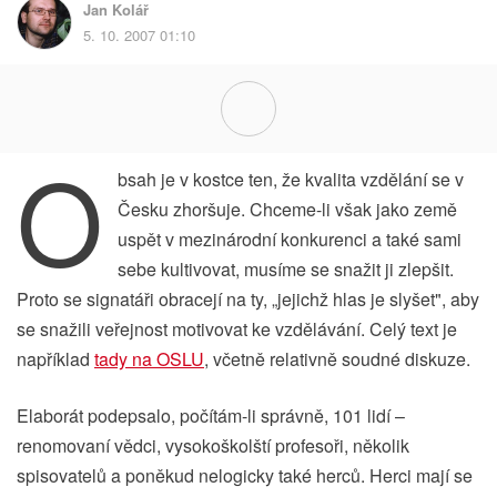
Jan Kolář
5. 10. 2007 01:10
O
bsah je v kostce ten, že kvalita vzdělání se v
Česku zhoršuje. Chceme-li však jako země
uspět v mezinárodní konkurenci a také sami
sebe kultivovat, musíme se snažit ji zlepšit.
Proto se signatáři obracejí na ty, „jejichž hlas je slyšet", aby
se snažili veřejnost motivovat ke vzdělávání. Celý text je
například
tady na OSLU
, včetně relativně soudné diskuze.
Elaborát podepsalo, počítám-li správně, 101 lidí –
renomovaní vědci, vysokoškolští profesoři, několik
spisovatelů a poněkud nelogicky také herců. Herci mají se