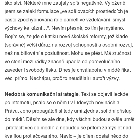
školství. Některé mne zaujaly spíš negativně. Vyloženě
jsem se zalekl formulace „ve sdělovacích prostředcích je
často zpochybňována role paměti ve vzdělávání, smysl
výchovy ke kázni…". Nevím přesně, co tím je myšleno.
Bojím se, že jde o kritiku nové školské reformy, jež klade
(správně) větší důraz na rozvoj schopností a osobní rozvoj,
než na biflování a poslušnost. Mohu se plést. Má zručnost
ve čtení mezi řádky značně upadla od porevolučního
zavedení svobody tisku. Dnes je chválabohu v módě říkat
věci přímo. Nechápu, proč to neudělali i autoři výzvy.
Nedobrá komunikační strategie
. Text se objevil leckde
po internetu, psalo se o něm i v Lidových novinách a
Právu. Jeho propagátoři si tedy umí zjednat solidní přístup
do médií. Děsím se ale dne, kdy všichni budou skvěle umět
„protlačit věc do médií" a nebudou se přitom zamýšlet nad
kvalitou protlačovaného. Navíc – je cílem dostat něco do