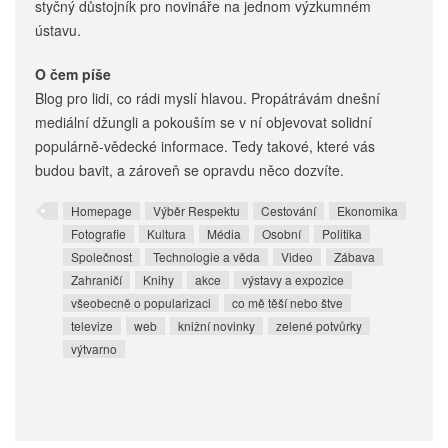
styčný důstojník pro novináře na jednom výzkumném
ústavu.
O čem píše
Blog pro lidi, co rádi myslí hlavou. Propátrávám dnešní
mediální džungli a pokouším se v ní objevovat solidní
populárně-vědecké informace. Tedy takové, které vás
budou bavit, a zároveň se opravdu něco dozvíte.
Homepage
Výběr Respektu
Cestování
Ekonomika
Fotografie
Kultura
Média
Osobní
Politika
Společnost
Technologie a věda
Video
Zábava
Zahraničí
Knihy
akce
výstavy a expozice
všeobecně o popularizaci
co mě těší nebo štve
televize
web
knižní novinky
zelené potvůrky
výtvarno