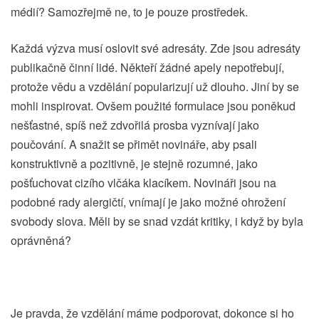
médií? Samozřejmě ne, to je pouze prostředek.
Každá výzva musí oslovit své adresáty. Zde jsou adresáty
publikačně činní lidé. Někteří žádné apely nepotřebují,
protože vědu a vzdělání popularizují už dlouho. Jiní by se
mohli inspirovat. Ovšem použité formulace jsou poněkud
nešťastné, spíš než zdvořilá prosba vyznívají jako
poučování. A snažit se přimět novináře, aby psali
konstruktivně a pozitivně, je stejně rozumné, jako
pošťuchovat cizího vlčáka klacíkem. Novináři jsou na
podobné rady alergičtí, vnímají je jako možné ohrožení
svobody slova. Měli by se snad vzdát kritiky, i když by byla
oprávněná?
Je pravda, že vzdělání máme podporovat, dokonce si ho