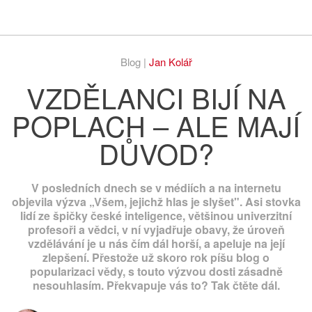
Respekt
Vy
Blog |
Jan Kolář
VZDĚLANCI BIJÍ NA
POPLACH – ALE MAJÍ
DŮVOD?
V posledních dnech se v médiích a na internetu
objevila výzva „Všem, jejichž hlas je slyšet". Asi stovka
lidí ze špičky české inteligence, většinou univerzitní
profesoři a vědci, v ní vyjadřuje obavy, že úroveň
vzdělávání je u nás čím dál horší, a apeluje na její
zlepšení. Přestože už skoro rok píšu blog o
popularizaci vědy, s touto výzvou dosti zásadně
nesouhlasím. Překvapuje vás to? Tak čtěte dál.