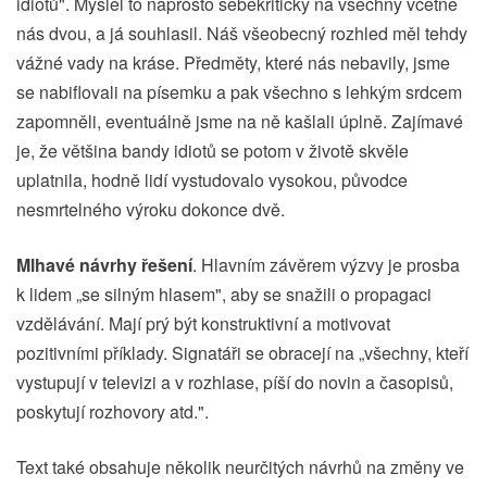
idiotů". Myslel to naprosto sebekriticky na všechny včetně
nás dvou, a já souhlasil. Náš všeobecný rozhled měl tehdy
vážné vady na kráse. Předměty, které nás nebavily, jsme
se nabiflovali na písemku a pak všechno s lehkým srdcem
zapomněli, eventuálně jsme na ně kašlali úplně. Zajímavé
je, že většina bandy idiotů se potom v životě skvěle
uplatnila, hodně lidí vystudovalo vysokou, původce
nesmrtelného výroku dokonce dvě.
Mlhavé návrhy řešení
. Hlavním závěrem výzvy je prosba
k lidem „se silným hlasem", aby se snažili o propagaci
vzdělávání. Mají prý být konstruktivní a motivovat
pozitivními příklady. Signatáři se obracejí na „všechny, kteří
vystupují v televizi a v rozhlase, píší do novin a časopisů,
poskytují rozhovory atd.".
Text také obsahuje několik neurčitých návrhů na změny ve