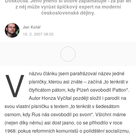
Doskočila. Jeho jméno si dobře zapamatujte - za pár let
z něj může vyrůst špičkový expert na moderní
československé dějiny.
Jan Kolář
19. 2. 2007 08:02
V
názvu článku jsem parafrázoval název jedné
písničky, kterou asi znáte – začíná „to tenkrát v
čtyřicátom pátom, kdy Plzeň osvobodil Patton".
Autor Honza Vyčítal později složil i parodii na
svou vlastní písničku s textem „to tenkrát v šedesátom
osmom, kdy Rus nás osvobodil po svom". Všichni máme
(nejen díky němu) asi dost jasno, co se přihodilo v roce
1968: pokus reformních komunistů o polidštění socializmu,