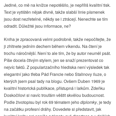
Jediné, co mě na knížce nepotěšilo, je nepříliš kvalitní tisk.
Text je vytištěn nějak divně, takže slabší linie písmenek
jsou dost nezřetelné, někdy se i ztrácejí. Nenechte se tím
odradit. Důležité jsou informace, ne?
Kniha je zpracovaná velmi podrobně, takže nepočítejte, že
ji zhltnete jedním dechem během víkendu. Na čtení je
trochu náročnější. Není to ale tím, že by autor neuměl psát.
Píše docela čtivým stylem, jen se snaží prezentovat co
nejvíc faktů. Z popularizačního hlediska není výsledek tak
elegantní jako třeba Pád Francie nebo Stalinovy iluze, o
kterých jsem psal tady na blogu. Ovšem Duben 1969 je
kvalitní historická publikace, přístupná i laikům. Zdeňku
Doskočilovi si navíc troufám věštit skvělou budoucnost.
Podle životopisu byl rok 69 tématem jeho
diplomky
, je tedy
na začátku profesní dráhy. Dovedete si představit, jak