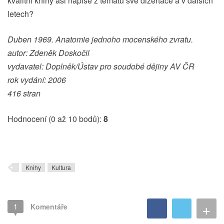
kvalitní knihy asi napíše z tématu své dizertace a v dalších
letech?
Duben 1969. Anatomie jednoho mocenského zvratu.
autor: Zdeněk Doskočil
vydavatel: Doplněk/Ústav pro soudobé dějiny AV ČR
rok vydání: 2006
416 stran
Hodnocení (0 až 10 bodů):
8
Knihy
Kultura
+
1
Komentáře