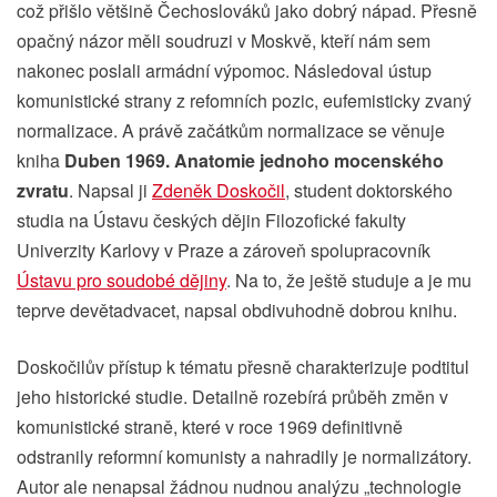
což přišlo většině Čechoslováků jako dobrý nápad. Přesně
opačný názor měli soudruzi v Moskvě, kteří nám sem
nakonec poslali armádní výpomoc. Následoval ústup
komunistické strany z refomních pozic, eufemisticky zvaný
normalizace. A právě začátkům normalizace se věnuje
kniha
Duben 1969. Anatomie jednoho mocenského
zvratu
. Napsal ji
Zdeněk Doskočil
, student doktorského
studia na Ústavu českých dějin Filozofické fakulty
Univerzity Karlovy v Praze a zároveň spolupracovník
Ústavu pro soudobé dějiny
. Na to, že ještě studuje a je mu
teprve devětadvacet, napsal obdivuhodně dobrou knihu.
Doskočilův přístup k tématu přesně charakterizuje podtitul
jeho historické studie. Detailně rozebírá průběh změn v
komunistické straně, které v roce 1969 definitivně
odstranily reformní komunisty a nahradily je normalizátory.
Autor ale nenapsal žádnou nudnou analýzu „technologie