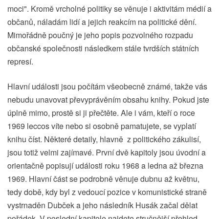
moci". Kromě vrcholné politiky se věnuje i aktivitám médií a
občanů, náladám lidí a jejich reakcím na politické dění.
Mimořádně poučný je jeho popis pozvolného rozpadu
občanské společnosti následkem stále tvrdších státních
represí.
Hlavní události jsou počítám všeobecně známé, takže vás
nebudu unavovat převyprávěním obsahu knihy. Pokud jste
úplně mimo, prostě si ji přečtěte. Ale i vám, kteří o roce
1969 leccos víte nebo si osobně pamatujete, se vyplatí
knihu číst. Některé detaily, hlavně z politického zákulisí,
jsou totiž velmi zajímavé. První dvě kapitoly jsou úvodní a
orientačně popisují události roku 1968 a ledna až března
1969. Hlavní část se podrobně věnuje dubnu až květnu,
tedy době, kdy byl z vedoucí pozice v komunistické straně
vystrnaděn Dubček a jeho následník Husák začal dělat
pořádek. V poslední kapitole najdete stručnější přehled