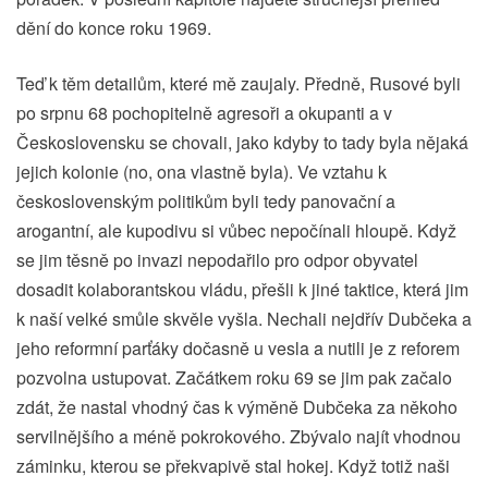
dění do konce roku 1969.
Teď k těm detailům, které mě zaujaly. Předně, Rusové byli
po srpnu 68 pochopitelně agresoři a okupanti a v
Československu se chovali, jako kdyby to tady byla nějaká
jejich kolonie (no, ona vlastně byla). Ve vztahu k
československým politikům byli tedy panovační a
arogantní, ale kupodivu si vůbec nepočínali hloupě. Když
se jim těsně po invazi nepodařilo pro odpor obyvatel
dosadit kolaborantskou vládu, přešli k jiné taktice, která jim
k naší velké smůle skvěle vyšla. Nechali nejdřív Dubčeka a
jeho reformní parťáky dočasně u vesla a nutili je z reforem
pozvolna ustupovat. Začátkem roku 69 se jim pak začalo
zdát, že nastal vhodný čas k výměně Dubčeka za někoho
servilnějšího a méně pokrokového. Zbývalo najít vhodnou
záminku, kterou se překvapivě stal hokej. Když totiž naši