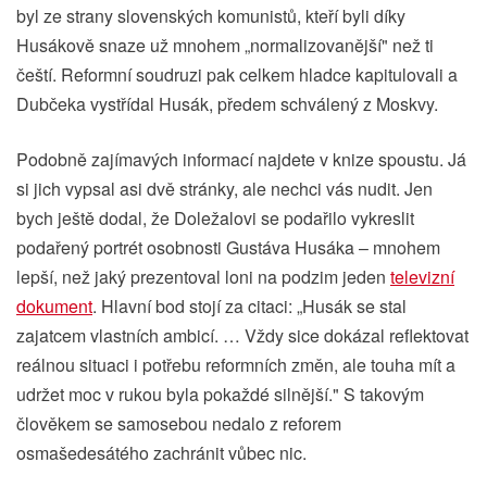
byl ze strany slovenských komunistů, kteří byli díky
Husákově snaze už mnohem „normalizovanější" než ti
čeští. Reformní soudruzi pak celkem hladce kapitulovali a
Dubčeka vystřídal Husák, předem schválený z Moskvy.
Podobně zajímavých informací najdete v knize spoustu. Já
si jich vypsal asi dvě stránky, ale nechci vás nudit. Jen
bych ještě dodal, že Doležalovi se podařilo vykreslit
podařený portrét osobnosti Gustáva Husáka – mnohem
lepší, než jaký prezentoval loni na podzim jeden
televizní
dokument
. Hlavní bod stojí za citaci: „Husák se stal
zajatcem vlastních ambicí. … Vždy sice dokázal reflektovat
reálnou situaci i potřebu reformních změn, ale touha mít a
udržet moc v rukou byla pokaždé silnější." S takovým
člověkem se samosebou nedalo z reforem
osmašedesátého zachránit vůbec nic.