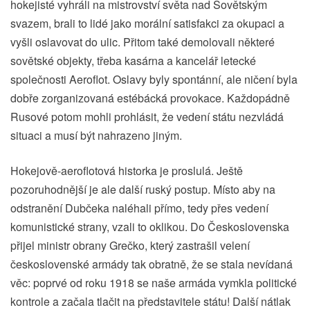
hokejisté vyhráli na mistrovství světa nad Sovětským
svazem, brali to lidé jako morální satisfakci za okupaci a
vyšli oslavovat do ulic. Přitom také demolovali některé
sovětské objekty, třeba kasárna a kancelář letecké
společnosti Aeroflot. Oslavy byly spontánní, ale ničení byla
dobře zorganizovaná estébácká provokace. Každopádně
Rusové potom mohli prohlásit, že vedení státu nezvládá
situaci a musí být nahrazeno jiným.
Hokejově-aeroflotová historka je proslulá. Ještě
pozoruhodnější je ale další ruský postup. Místo aby na
odstranění Dubčeka naléhali přímo, tedy přes vedení
komunistické strany, vzali to oklikou. Do Československa
přijel ministr obrany Grečko, který zastrašil velení
československé armády tak obratně, že se stala nevídaná
věc: poprvé od roku 1918 se naše armáda vymkla politické
kontrole a začala tlačit na představitele státu! Další nátlak