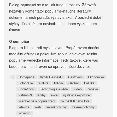
Biolog zajímající se o to, jak fungují rostliny. Zároveň
nezávislý komentátor populárně-naučné literatury,
dokumentárních pořadů, výstav a akcí. V poslední době i
styčný důstojník pro novináře na jednom výzkumném
ústavu.
O čem píše
Blog pro lidi, co rádi myslí hlavou. Propátrávám dnešní
mediální džungli a pokouším se v ní objevovat solidní
populárně-vědecké informace. Tedy takové, které vás
budou bavit, a zároveň se opravdu něco dozvíte.
Homepage
Výběr Respektu
Cestování
Ekonomika
Fotografie
Kultura
Média
Osobní
Politika
Společnost
Technologie a věda
Video
Zábava
Zahraničí
Knihy
akce
výstavy a expozice
všeobecně o popularizaci
co mě těší nebo štve
televize
web
knižní novinky
zelené potvůrky
výtvarno