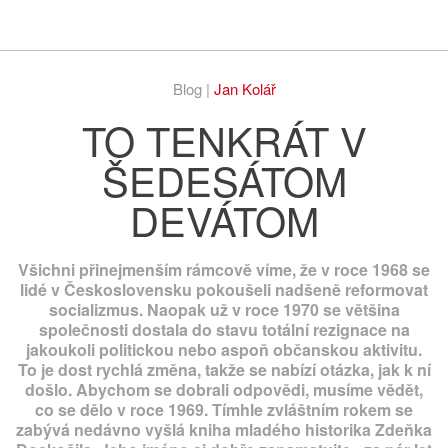
Respekt
Vy
Blog |
Jan Kolář
TO TENKRÁT V
ŠEDESÁTOM
DEVÁTOM
Všichni přinejmenším rámcově víme, že v roce 1968 se
lidé v Československu pokoušeli nadšeně reformovat
socializmus. Naopak už v roce 1970 se většina
společnosti dostala do stavu totální rezignace na
jakoukoli politickou nebo aspoň občanskou aktivitu.
To je dost rychlá změna, takže se nabízí otázka, jak k ní
došlo. Abychom se dobrali odpovědi, musíme vědět,
co se dělo v roce 1969. Tímhle zvláštním rokem se
zabývá nedávno vyšlá kniha mladého historika Zdeňka