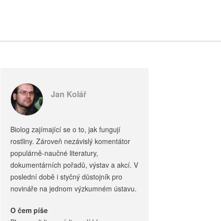
Jan Kolář
Biolog zajímající se o to, jak fungují
rostliny. Zároveň nezávislý komentátor
populárně-naučné literatury,
dokumentárních pořadů, výstav a akcí. V
poslední době i styčný důstojník pro
novináře na jednom výzkumném ústavu.
O čem píše