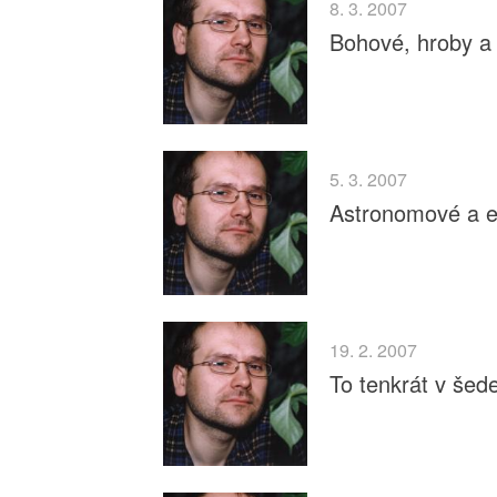
8. 3. 2007
Bohové, hroby a
5. 3. 2007
Astronomové a ex
19. 2. 2007
To tenkrát v še