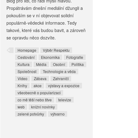
Blog pro lidi, co rádi myslí hlavou.
Propátrávám dnešní mediální džungli a
pokouším se v ní objevovat solidní
populárně-vědecké informace. Tedy
takové, které vás budou bavit, a zároveň
se opravdu něco dozvíte.
Homepage
Výběr Respektu
Cestování
Ekonomika
Fotografie
Kultura
Média
Osobní
Politika
Společnost
Technologie a věda
Video
Zábava
Zahraničí
Knihy
akce
výstavy a expozice
všeobecně o popularizaci
co mě těší nebo štve
televize
web
knižní novinky
zelené potvůrky
výtvarno