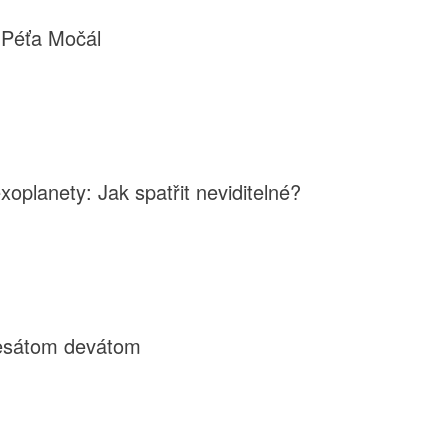
 Péťa Močál
oplanety: Jak spatřit neviditelné?
desátom devátom