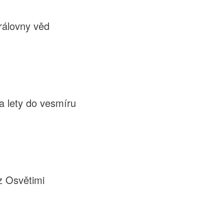
rálovny věd
 lety do vesmíru
z Osvětimi