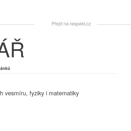
Respekt
Přejít na respekt.cz
Vyhledávání
ÁŘ
lánků
 vesmíru, fyziky i matematiky